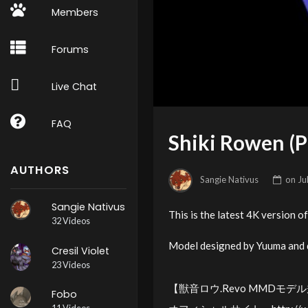
Members
Forums
Live Chat
FAQ
Shiki Rowen 
AUTHORS
Sangie Nativus
on
Ju
Sangie Nativus
This is the latest 4K version o
32 Videos
Model designed by Yuuma and
Cresil Violet
23 Videos
【獣音ロウ.Revo MMDモデ
Fobo