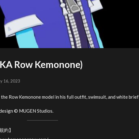
(PKA Row Kemonone)
ly 16, 2023
f the Row Kemonone model in his full outfit, swimsuit, and white brief
 design © MUGEN Studios.
ル規約】