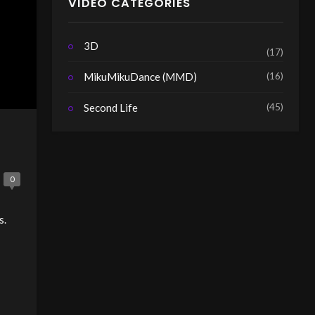
VIDEO CATEGORIES
3D
(17)
(16)
MikuMikuDance (MMD)
(45)
Second Life
0
s.