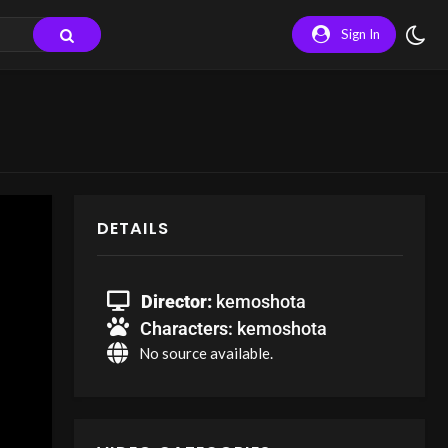
Sign In
DETAILS
Director:
kemoshota
Characters:
kemoshota
No source available.