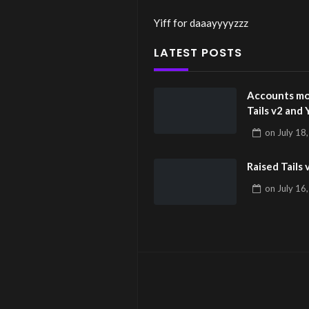
Yiff for daaayyyyzzz
LATEST POSTS
Accounts mo
Tails v2 and 
on
July 18
Raised Tails 
on
July 16